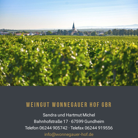
Weingut Wonnegauer Hof GbR
Sandra und Hartmut Michel
Bahnhofstraße 17 · 67599 Gundheim
Telefon 06244 905742 · Telefax 06244 919556
info@wonnegauer-hof.de